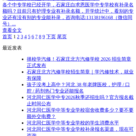
各个中专学校已经开学，石家庄白求恩医学中专学校有补录名
额吗？目前只有护理专业有补录名额，开学统计中，看别的专
业还有没有别的专业能补录，咨询电话:13138196168（微信同
号）...
查看全文
首页
1
2
3
4
5
6
7
8
9
下页
尾页
最近发表
择校学汽修！石家庄北方汽修学校 2026 招生简章
正式发布
石家庄北方汽修学校招生简章｜学汽修技术，就业
有保障
孩子没考上高中？河北 38 年老牌医校，护理 / 口
腔 / 药剂热门专业还能报名
河北同仁医学中专2026秋季还招生吗？官方报名截
止时间公布
河北同仁医学中等专业学校宿舍收费多少？要不要
额外交电费？
河北同仁医学中等专业学校的学生消费水平
河北同仁医学中等专业学校补录报名渠道，现在可
咨询