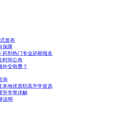
正式发布
有保障
 / 药剂热门专业还能报名
止时间公布
额外交电费？
咨询
庄本地优质职高升学首选
理升学率详解
整说明