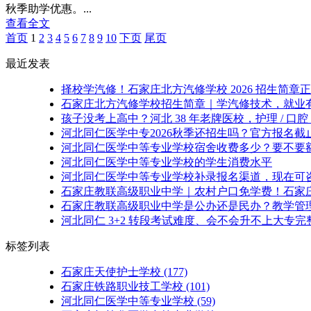
秋季助学优惠。...
查看全文
首页
1
2
3
4
5
6
7
8
9
10
下页
尾页
最近发表
择校学汽修！石家庄北方汽修学校 2026 招生简章
石家庄北方汽修学校招生简章｜学汽修技术，就业
孩子没考上高中？河北 38 年老牌医校，护理 / 口腔
河北同仁医学中专2026秋季还招生吗？官方报名截
河北同仁医学中等专业学校宿舍收费多少？要不要
河北同仁医学中等专业学校的学生消费水平
河北同仁医学中等专业学校补录报名渠道，现在可
石家庄教联高级职业中学｜农村户口免学费！石家
石家庄教联高级职业中学是公办还是民办？教学管
河北同仁 3+2 转段考试难度、会不会升不上大专完
标签列表
石家庄天使护士学校
(177)
石家庄铁路职业技工学校
(101)
河北同仁医学中等专业学校
(59)