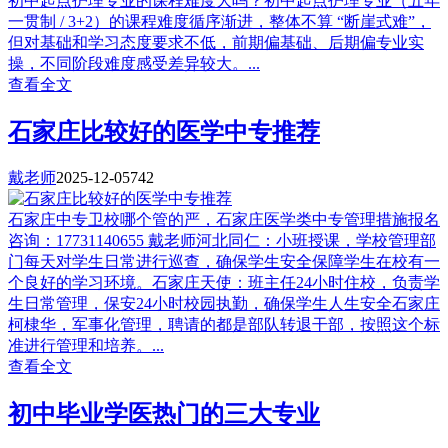
初中起点护理专业的课程难度大吗？初中起点护理专业（五年
一贯制 / 3+2）的课程难度循序渐进，整体不算 “断崖式难”，
但对基础和学习态度要求不低，前期偏基础、后期偏专业实
操，不同阶段难度感受差异较大。...
查看全文
石家庄比较好的医学中专推荐
戴老师
2025-12-05
742
石家庄中专卫校哪个管的严，石家庄医学类中专管理措施报名
咨询：17731140655 戴老师河北同仁：小班授课，学校管理部
门每天对学生日常进行巡查，确保学生安全保障学生在校有一
个良好的学习环境。石家庄天使：班主任24小时住校，负责学
生日常管理，保安24小时校园执勤，确保学生人生安全石家庄
柯棣华，军事化管理，聘请的都是部队转退干部，按照这个标
准进行管理和培养。...
查看全文
初中毕业学医热门的三大专业