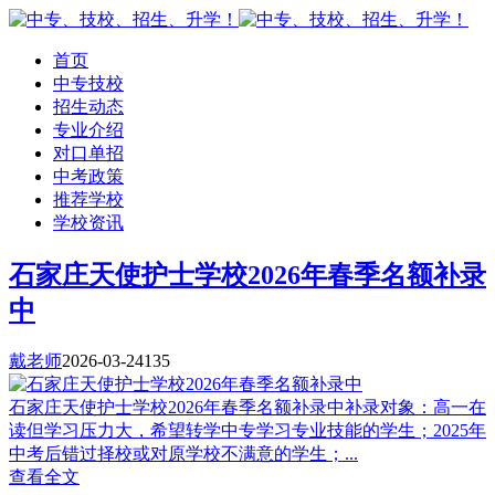
首页
中专技校
招生动态
专业介绍
对口单招
中考政策
推荐学校
学校资讯
石家庄天使护士学校2026年春季名额补录
中
戴老师
2026-03-24
135
石家庄天使护士学校2026年春季名额补录中补录对象：高一在
读但学习压力大，希望转学中专学习专业技能的学生；2025年
中考后错过择校或对原学校不满意的学生；...
查看全文