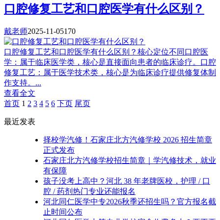
口腔修复工艺和口腔医学有什么区别？
戴老师
2025-11-05
170
口腔修复工艺和口腔医学有什么区别？核心定位不同口腔医
学：属于临床医学类，核心是直接面向患者的临床诊疗。口腔
修复工艺：属于医学技术类，核心是为临床诊疗提供修复体制
作支持。...
查看全文
首页
1
2
3
4
5
6
下页
尾页
最近发表
择校学汽修！石家庄北方汽修学校 2026 招生简章
正式发布
石家庄北方汽修学校招生简章｜学汽修技术，就业
有保障
孩子没考上高中？河北 38 年老牌医校，护理 / 口
腔 / 药剂热门专业还能报名
河北同仁医学中专2026秋季还招生吗？官方报名截
止时间公布