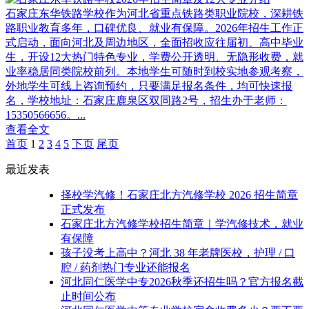
石家庄东华铁路学校作为河北省重点铁路类职业院校，深耕铁
路职业教育多年，口碑优良、就业有保障。2026年招生工作正
式启动，面向河北及周边地区，全面招收应往届初、高中毕业
生，开设12大热门特色专业，学费公开透明、无隐形收费，就
业率稳居同类院校前列。本地学生可随时到校实地参观考察，
外地学生可线上咨询预约，只要满足报名条件，均可快速报
名，学校地址：石家庄鹿泉区双同路2号，招生办于老师：
15350566656。...
查看全文
首页
1
2
3
4
5
下页
尾页
最近发表
择校学汽修！石家庄北方汽修学校 2026 招生简章
正式发布
石家庄北方汽修学校招生简章｜学汽修技术，就业
有保障
孩子没考上高中？河北 38 年老牌医校，护理 / 口
腔 / 药剂热门专业还能报名
河北同仁医学中专2026秋季还招生吗？官方报名截
止时间公布