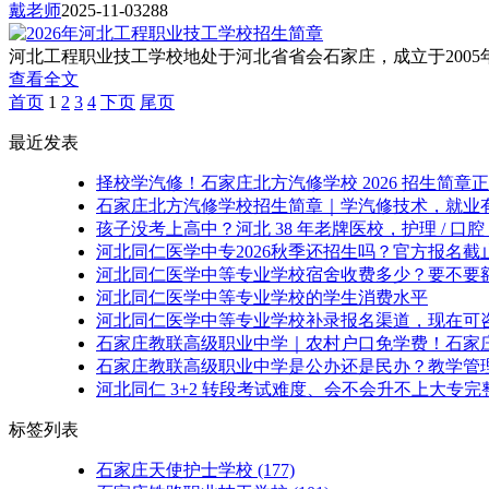
戴老师
2025-11-03
288
河北工程职业技工学校地处于河北省省会石家庄，成立于2005
查看全文
首页
1
2
3
4
下页
尾页
最近发表
择校学汽修！石家庄北方汽修学校 2026 招生简章
石家庄北方汽修学校招生简章｜学汽修技术，就业
孩子没考上高中？河北 38 年老牌医校，护理 / 口腔
河北同仁医学中专2026秋季还招生吗？官方报名截
河北同仁医学中等专业学校宿舍收费多少？要不要
河北同仁医学中等专业学校的学生消费水平
河北同仁医学中等专业学校补录报名渠道，现在可
石家庄教联高级职业中学｜农村户口免学费！石家
石家庄教联高级职业中学是公办还是民办？教学管
河北同仁 3+2 转段考试难度、会不会升不上大专完
标签列表
石家庄天使护士学校
(177)