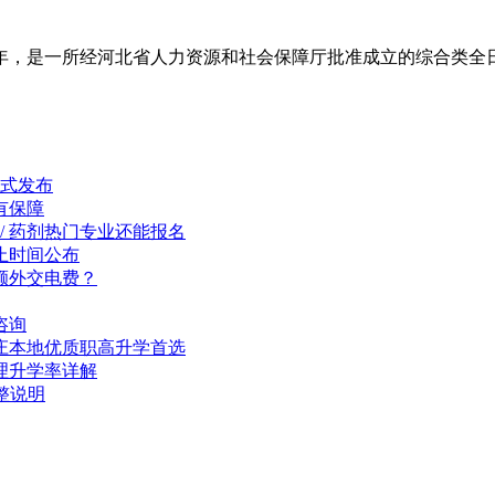
年，是一所经河北省人力资源和社会保障厅批准成立的综合类全日制
正式发布
有保障
 / 药剂热门专业还能报名
止时间公布
额外交电费？
咨询
庄本地优质职高升学首选
理升学率详解
整说明